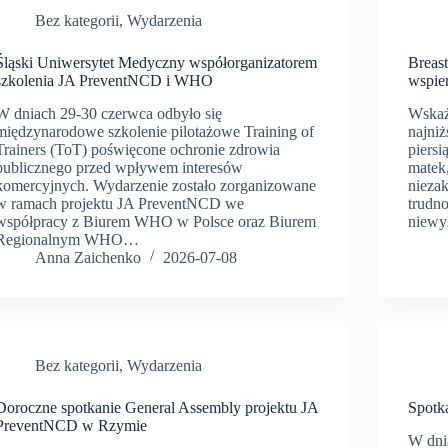
Bez kategorii
,
Wydarzenia
Śląski Uniwersytet Medyczny współorganizatorem
Breas
szkolenia JA PreventNCD i WHO
wspier
W dniach 29-30 czerwca odbyło się
Wskaź
międzynarodowe szkolenie pilotażowe Training of
najni
Trainers (ToT) poświęcone ochronie zdrowia
piersi
publicznego przed wpływem interesów
matek
komercyjnych. Wydarzenie zostało zorganizowane
nieza
w ramach projektu JA PreventNCD we
trudn
współpracy z Biurem WHO w Polsce oraz Biurem
niewy
Regionalnym WHO…
Anna Zaichenko
2026-07-08
Bez kategorii
,
Wydarzenia
Doroczne spotkanie General Assembly projektu JA
Spotk
PreventNCD w Rzymie
W dni