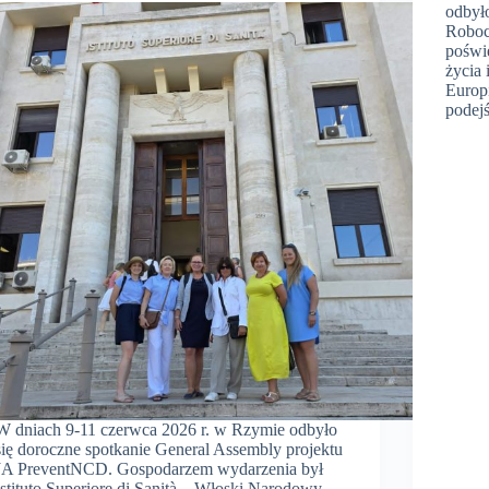
odbył
Roboc
poświ
życia
Europ
podej
W dniach 9-11 czerwca 2026 r. w Rzymie odbyło
się doroczne spotkanie General Assembly projektu
JA PreventNCD. Gospodarzem wydarzenia był
Istituto Superiore di Sanità – Włoski Narodowy