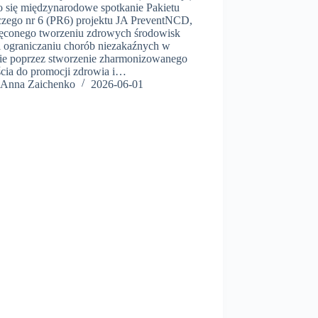
o się międzynarodowe spotkanie Pakietu
zego nr 6 (PR6) projektu JA PreventNCD,
ęconego tworzeniu zdrowych środowisk
 i ograniczaniu chorób niezakaźnych w
ie poprzez stworzenie zharmonizowanego
ścia do promocji zdrowia i…
Anna Zaichenko
2026-06-01