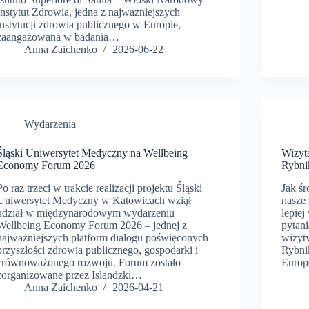
Instytut Zdrowia, jedna z najważniejszych
instytucji zdrowia publicznego w Europie,
zaangażowana w badania…
Anna Zaichenko
2026-06-22
Wydarzenia
Śląski Uniwersytet Medyczny na Wellbeing
Wizyt
Economy Forum 2026
Rybni
Po raz trzeci w trakcie realizacji projektu Śląski
Jak ś
Uniwersytet Medyczny w Katowicach wziął
nasze 
udział w międzynarodowym wydarzeniu
lepie
Wellbeing Economy Forum 2026 – jednej z
pytan
najważniejszych platform dialogu poświęconych
wizyt
przyszłości zdrowia publicznego, gospodarki i
Rybni
zrównoważonego rozwoju. Forum zostało
Europ
zorganizowane przez Islandzki…
Anna Zaichenko
2026-04-21