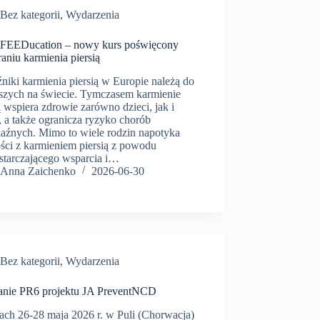
Bez kategorii
,
Wydarzenia
tFEEDucation – nowy kurs poświęcony
aniu karmienia piersią
niki karmienia piersią w Europie należą do
ższych na świecie. Tymczasem karmienie
ą wspiera zdrowie zarówno dzieci, jak i
, a także ogranicza ryzyko chorób
kaźnych. Mimo to wiele rodzin napotyka
ości z karmieniem piersią z powodu
starczającego wsparcia i…
Anna Zaichenko
2026-06-30
Bez kategorii
,
Wydarzenia
anie PR6 projektu JA PreventNCD
ach 26-28 maja 2026 r. w Puli (Chorwacja)