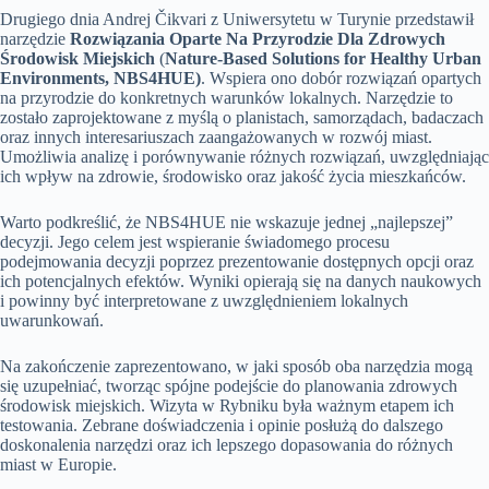
Drugiego dnia Andrej Čikvari z Uniwersytetu w Turynie przedstawił
narzędzie
Rozwiązania Oparte Na Przyrodzie Dla Zdrowych
Środowisk Miejskich
(
Nature-Based Solutions for Healthy Urban
Environments, NBS4HUE)
. Wspiera ono dobór rozwiązań opartych
na przyrodzie do konkretnych warunków lokalnych. Narzędzie to
zostało zaprojektowane z myślą o planistach, samorządach, badaczach
oraz innych interesariuszach zaangażowanych w rozwój miast.
Umożliwia analizę i porównywanie różnych rozwiązań, uwzględniając
ich wpływ na zdrowie, środowisko oraz jakość życia mieszkańców.
Warto podkreślić, że NBS4HUE nie wskazuje jednej „najlepszej”
decyzji. Jego celem jest wspieranie świadomego procesu
podejmowania decyzji poprzez prezentowanie dostępnych opcji oraz
ich potencjalnych efektów. Wyniki opierają się na danych naukowych
i powinny być interpretowane z uwzględnieniem lokalnych
uwarunkowań.
Na zakończenie zaprezentowano, w jaki sposób oba narzędzia mogą
się uzupełniać, tworząc spójne podejście do planowania zdrowych
środowisk miejskich. Wizyta w Rybniku była ważnym etapem ich
testowania. Zebrane doświadczenia i opinie posłużą do dalszego
doskonalenia narzędzi oraz ich lepszego dopasowania do różnych
miast w Europie.