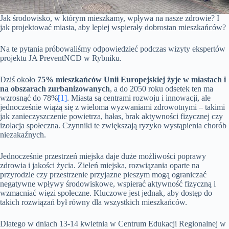
Jak środowisko, w którym mieszkamy, wpływa na nasze zdrowie? I
jak projektować miasta, aby lepiej wspierały dobrostan mieszkańców?
Na te pytania próbowaliśmy odpowiedzieć podczas wizyty ekspertów
projektu JA PreventNCD w Rybniku.
Dziś około
75% mieszkańców Unii Europejskiej żyje w miastach i
na obszarach zurbanizowanych
, a do 2050 roku odsetek ten ma
wzrosnąć do 78%
[1]
. Miasta są centrami rozwoju i innowacji, ale
jednocześnie wiążą się z wieloma wyzwaniami zdrowotnymi – takimi
jak zanieczyszczenie powietrza, hałas, brak aktywności fizycznej czy
izolacja społeczna. Czynniki te zwiększają ryzyko wystąpienia chorób
niezakaźnych.
Jednocześnie przestrzeń miejska daje duże możliwości poprawy
zdrowia i jakości życia. Zieleń miejska, rozwiązania oparte na
przyrodzie czy przestrzenie przyjazne pieszym mogą ograniczać
negatywne wpływy środowiskowe, wspierać aktywność fizyczną i
wzmacniać więzi społeczne. Kluczowe jest jednak, aby dostęp do
takich rozwiązań był równy dla wszystkich mieszkańców.
Dlatego w dniach 13-14 kwietnia w Centrum Edukacji Regionalnej w