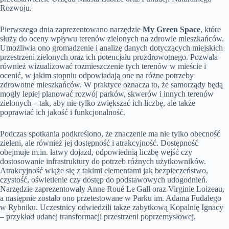
Rozwoju.
Pierwszego dnia zaprezentowano narzędzie
My Green Space
, które
służy do oceny wpływu terenów zielonych na zdrowie mieszkańców.
Umożliwia ono gromadzenie i analizę danych dotyczących miejskich
przestrzeni zielonych oraz ich potencjału prozdrowotnego. Pozwala
również wizualizować rozmieszczenie tych terenów w mieście i
ocenić, w jakim stopniu odpowiadają one na różne potrzeby
zdrowotne mieszkańców. W praktyce oznacza to, że samorządy będą
mogły lepiej planować rozwój parków, skwerów i innych terenów
zielonych – tak, aby nie tylko zwiększać ich liczbę, ale także
poprawiać ich jakość i funkcjonalność.
Podczas spotkania podkreślono, że znaczenie ma nie tylko obecność
zieleni, ale również jej dostępność i atrakcyjność. Dostępność
obejmuje m.in. łatwy dojazd, odpowiednią liczbę wejść czy
dostosowanie infrastruktury do potrzeb różnych użytkowników.
Atrakcyjność wiąże się z takimi elementami jak bezpieczeństwo,
czystość, oświetlenie czy dostęp do podstawowych udogodnień.
Narzędzie zaprezentowały Anne Roué Le Gall oraz Virginie Loizeau,
a następnie zostało ono przetestowane w Parku im. Adama Fudalego
w Rybniku. Uczestnicy odwiedzili także zabytkową Kopalnię Ignacy
– przykład udanej transformacji przestrzeni poprzemysłowej.