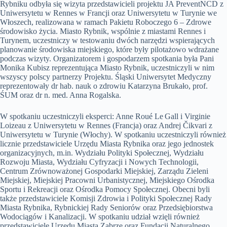
Rybniku odbyła się wizyta przedstawicieli projektu JA PreventNCD z
Uniwersytetu w Rennes w Francji oraz Uniwersytetu w Turynie we
Włoszech, realizowana w ramach Pakietu Roboczego 6 – Zdrowe
środowisko życia. Miasto Rybnik, wspólnie z miastami Rennes i
Turynem, uczestniczy w testowaniu dwóch narzędzi wspierających
planowanie środowiska miejskiego, które były pilotażowo wdrażane
podczas wizyty. Organizatorem i gospodarzem spotkania była Pani
Monika Kubisz reprezentująca Miasto Rybnik, uczestniczyli w nim
wszyscy polscy partnerzy Projektu. Śląski Uniwersytet Medyczny
reprezentowały dr hab. nauk o zdrowiu Katarzyna Brukało, prof.
ŚUM oraz dr n. med. Anna Rogalska.
W spotkaniu uczestniczyli eksperci: Anne Roué Le Gall i Virginie
Loizeau z Uniwersytetu w Rennes (Francja) oraz Andrej Čikvari z
Uniwersytetu w Turynie (Włochy). W spotkaniu uczestniczyli również
licznie przedstawiciele Urzędu Miasta Rybnika oraz jego jednostek
organizacyjnych, m.in. Wydziału Polityki Społecznej, Wydziału
Rozwoju Miasta, Wydziału Cyfryzacji i Nowych Technologii,
Centrum Zrównoważonej Gospodarki Miejskiej, Zarządu Zieleni
Miejskiej, Miejskiej Pracowni Urbanistycznej, Miejskiego Ośrodka
Sportu i Rekreacji oraz Ośrodka Pomocy Społecznej. Obecni byli
także przedstawiciele Komisji Zdrowia i Polityki Społecznej Rady
Miasta Rybnika, Rybnickiej Rady Seniorów oraz Przedsiębiorstwa
Wodociągów i Kanalizacji. W spotkaniu udział wzięli również
przedstawiciele Urzędu Miasta Zabrze oraz Fundacji Naturalnego