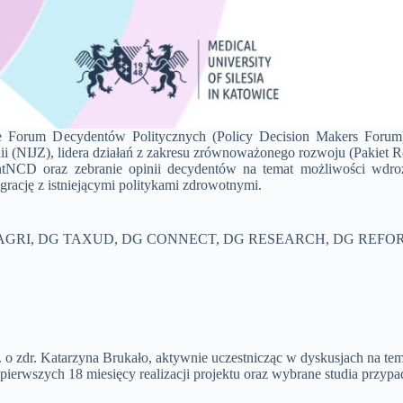
ie Forum Decydentów Politycznych (Policy Decision Makers Forum
 (NIJZ), lidera działań z zakresu zrównoważonego rozwoju (Pakiet R
tNCD oraz zebranie opinii decydentów na temat możliwości wdro
grację z istniejącymi politykami zdrowotnymi.
TE, DG AGRI, DG TAXUD, DG CONNECT, DG RESEARCH, DG REFO
o zdr. Katarzyna Brukało, aktywnie uczestnicząc w dyskusjach na tem
erwszych 18 miesięcy realizacji projektu oraz wybrane studia przyp