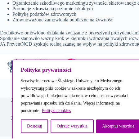
Ograniczanie szkodliwego marketingu żywności skierowanego 
Promocję zdrowia na poziomie lokalnym
Politykę podatków zdrowotnych
Zrównoważone zamówienia publiczne na żywność
Dodatkowo omówiono działania związane z przyszłymi prezydencjami 
Spotkanie stanowiło ważny krok w kierunku wdrażania trwałych rozw
JA PreventNCD zyskuje realną szansę na wpływ na polityki zdrowotn
Polityka prywatności
Serwisy internetowe Śląskiego Uniwersytetu Medycznego
wykorzystują pliki cookie w zakresie niezbędnym do ich
prawidłowego funkcjonowania oraz w celu dostosowywania i
JA PreventNCD
Ws
poprawiania sposobu ich działania. Więcej informacji na
po
podstronie:
Polityka cookies
(a
Un
Joint Action Prevent Non-Communicable Diseases.
Cy
Dostosuj
Odrzuc wszystkie
Akceptuj wszytkie
HA