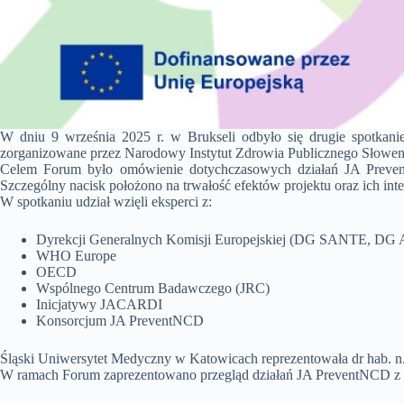
W dniu 9 września 2025 r. w Brukseli odbyło się drugie spotkan
zorganizowane przez Narodowy Instytut Zdrowia Publicznego Słowenii
Celem Forum było omówienie dotychczasowych działań JA Preven
Szczególny nacisk położono na trwałość efektów projektu oraz ich inte
W spotkaniu udział wzięli eksperci z:
Dyrekcji Generalnych Komisji Europejskiej (DG SAN
WHO Europe
OECD
Wspólnego Centrum Badawczego (JRC)
Inicjatywy JACARDI
Konsorcjum JA PreventNCD
Śląski Uniwersytet Medyczny w Katowicach reprezentowała dr hab. n. 
W ramach Forum zaprezentowano przegląd działań JA PreventNCD z pi