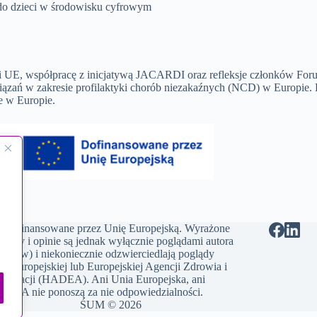
do dzieci w środowisku cyfrowym
UE, współpracę z inicjatywą JACARDI oraz refleksje członków Forum
iązań w zakresie profilaktyki chorób niezakaźnych (NCD) w Europie.
e w Europie.
półfinansowane przez Unię Europejską. Wyrażone
glądy i opinie są jednak wyłącznie poglądami autora
utorów) i niekoniecznie odzwierciedlają poglądy
ii Europejskiej lub Europejskiej Agencji Zdrowia i
fryzacji (HADEA). Ani Unia Europejska, ani
DEA nie ponoszą za nie odpowiedzialności.
ŚUM © 2026